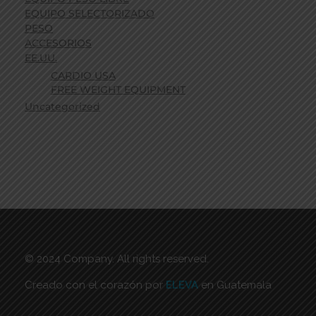
EQUIPO SELECTORIZADO
PESO
ACCESORIOS
EE.UU.
CARDIO USA
FREE WEIGHT EQUIPMENT
Uncategorized
© 2024 Company. All rights reserved.
Creado con el corazón por
ELEVA
en Guatemala