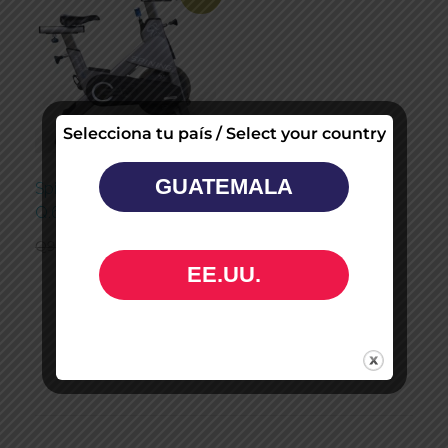
Selecciona tu país / Select your country
GUATEMALA
Spinning Bike
Q.6500.00+IVA.
Q
9,500.00
Q
6,500.00
EE.UU.
Read more