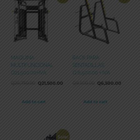
MAQUINA
RACK PARA
MULTIFUNCIONAL
SENTADILLAS
Q21,500.00+IVA.
Q.6,500.00 + IVA
Q
26,750.00
Q
21,500.00
Q
8,500.00
Q
6,500.00
Add to cart
Add to cart
Sale!