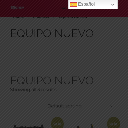
Español
Profitness
Home
Products
EQUIPO NUEVO
EQUIPO NUEVO
EQUIPO NUEVO
Showing all 3 results
Sale!
Sale!