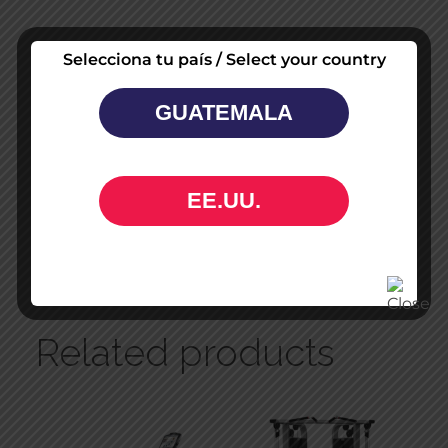
Selecciona tu país / Select your country
GUATEMALA
EE.UU.
Related products